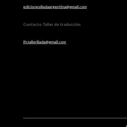
edicionesiliadaargentina@gmail.com
Contacto Taller de traducción
ifctalleriliada@gmail.com