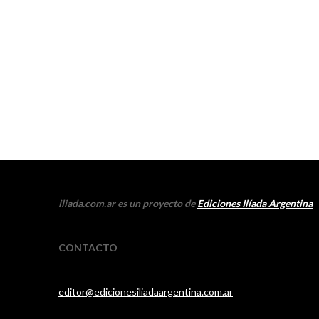
iliada.com.ar es un proyecto de
Ediciones Ilíada Argentina
CONTACTO
editor@edicionesiliadaargentina.com.ar