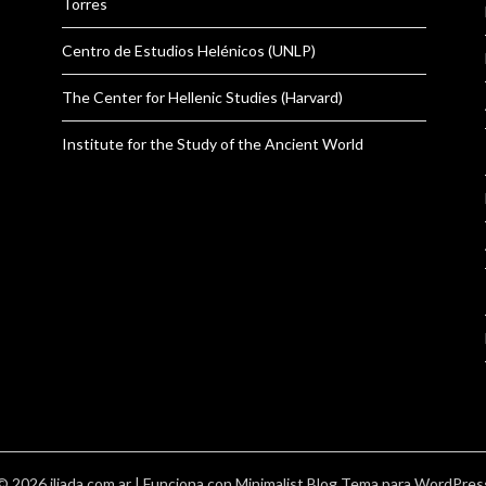
Torres
Centro de Estudios Helénicos (UNLP)
The Center for Hellenic Studies (Harvard)
Institute for the Study of the Ancient World
© 2026 iliada.com.ar
| Funciona con
Minimalist Blog
Tema para WordPres