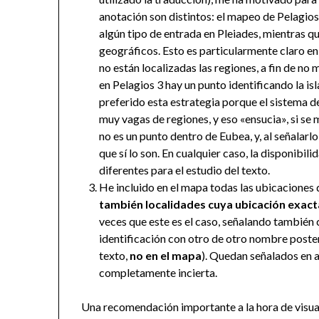
anotación son distintos: el mapeo de Pelagio
algún tipo de entrada en Pleiades, mientras qu
geográficos. Esto es particularmente claro e
no están localizadas las regiones, a fin de no 
en Pelagios 3 hay un punto identificando la i
preferido esta estrategia porque el sistema d
muy vagas de regiones, y eso «ensucia», si se 
no es un punto dentro de Eubea, y, al señalarlo
que sí lo son. En cualquier caso, la disponib
diferentes para el estudio del texto.
He incluido en el mapa todas las ubicaciones 
también localidades cuya ubicación exacta
veces que este es el caso, señalando también 
identificación con otro de otro nombre poste
texto,
no en el mapa
). Quedan señalados en a
completamente incierta.
Una recomendación importante a la hora de visua