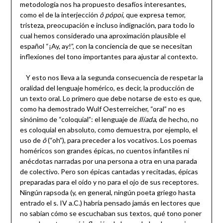
metodología nos ha propuesto desafíos interesantes,
como el de la interjección
ô pópoi
, que expresa temor,
tristeza, preocupación e incluso indignación, para todo lo
cual hemos considerado una aproximación plausible el
español “¡Ay, ay!”, con la conciencia de que se necesitan
inflexiones del tono importantes para ajustar al contexto.
Y esto nos lleva a la segunda consecuencia de respetar la
oralidad del lenguaje homérico, es decir, la producción de
un texto oral. Lo primero que debe notarse de esto es que,
como ha demostrado Wulf Oesterreicher, “oral” no es
sinónimo de “coloquial”: el lenguaje de
Ilíada
, de hecho, no
es coloquial en absoluto, como demuestra, por ejemplo, el
uso de
ô
(“oh”), para preceder a los vocativos. Los poemas
homéricos son grandes épicas, no cuentos infantiles ni
anécdotas narradas por una persona a otra en una parada
de colectivo. Pero son épicas cantadas y recitadas, épicas
preparadas para el oído y no para el ojo de sus receptores.
Ningún rapsoda (y, en general, ningún poeta griego hasta
entrado el s. IV a.C.) habría pensado jamás en lectores que
no sabían cómo se escuchaban sus textos, qué tono poner