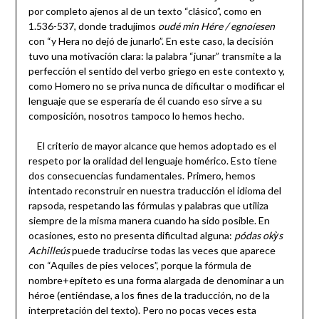
por completo ajenos al de un texto “clásico”, como en
1.536-537, donde tradujimos
oudé min Hére / egnoíesen
con “y Hera no dejó de junarlo”. En este caso, la decisión
tuvo una motivación clara: la palabra “junar” transmite a la
perfección el sentido del verbo griego en este contexto y,
como Homero no se priva nunca de dificultar o modificar el
lenguaje que se esperaría de él cuando eso sirve a su
composición, nosotros tampoco lo hemos hecho.
El criterio de mayor alcance que hemos adoptado es el
respeto por la oralidad del lenguaje homérico. Esto tiene
dos consecuencias fundamentales. Primero, hemos
intentado reconstruir en nuestra traducción el idioma del
rapsoda, respetando las fórmulas y palabras que utiliza
siempre de la misma manera cuando ha sido posible. En
ocasiones, esto no presenta dificultad alguna:
pódas okỳs
Achilleús
puede traducirse todas las veces que aparece
con “Aquiles de pies veloces”, porque la fórmula de
nombre+epíteto es una forma alargada de denominar a un
héroe (entiéndase, a los fines de la traducción, no de la
interpretación del texto). Pero no pocas veces esta