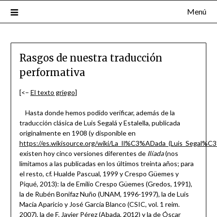
Menú
Rasgos de nuestra traducción
performativa
[<–
El texto griego
]
Hasta donde hemos podido verificar, además de la
traducción clásica de Luis Segalá y Estalella, publicada
originalmente en 1908 (y disponible en
https://es.wikisource.org/wiki/La_Il%C3%ADada_(Luis_Segal%C3
existen hoy cinco versiones diferentes de
Ilíada
(nos
limitamos a las publicadas en los últimos treinta años; para
el resto, cf. Hualde Pascual, 1999 y Crespo Güemes y
Piqué, 2013): la de Emilio Crespo Güemes (Gredos, 1991),
la de Rubén Bonifaz Nuño (UNAM, 1996-1997), la de Luis
Macía Aparicio y José García Blanco (CSIC, vol. 1 reim.
2007), la de F. Javier Pérez (Abada, 2012) y la de Óscar