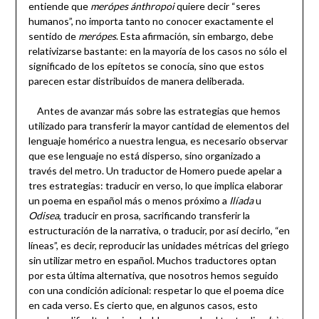
entiende que
merópes ánthropoi
quiere decir “seres
humanos”, no importa tanto no conocer exactamente el
sentido de
merópes
. Esta afirmación, sin embargo, debe
relativizarse bastante: en la mayoría de los casos no sólo el
significado de los epítetos se conocía, sino que estos
parecen estar distribuidos de manera deliberada.
Antes de avanzar más sobre las estrategias que hemos
utilizado para transferir la mayor cantidad de elementos del
lenguaje homérico a nuestra lengua, es necesario observar
que ese lenguaje no está disperso, sino organizado a
través del metro. Un traductor de Homero puede apelar a
tres estrategias: traducir en verso, lo que implica elaborar
un poema en español más o menos próximo a
Ilíada
u
Odisea
, traducir en prosa, sacrificando transferir la
estructuración de la narrativa, o traducir, por así decirlo, “en
líneas”, es decir, reproducir las unidades métricas del griego
sin utilizar metro en español. Muchos traductores optan
por esta última alternativa, que nosotros hemos seguido
con una condición adicional: respetar lo que el poema dice
en cada verso. Es cierto que, en algunos casos, esto