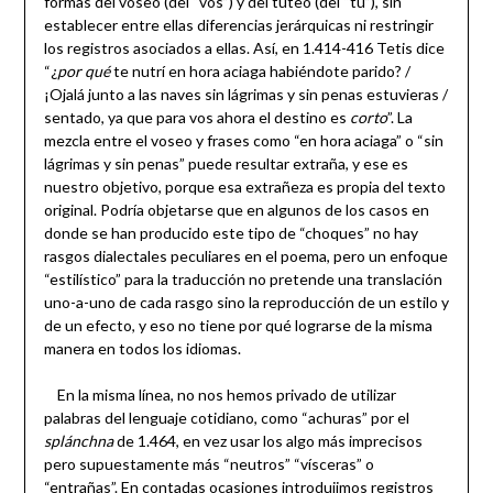
formas del voseo (del “vos”) y del tuteo (del “tú”), sin
establecer entre ellas diferencias jerárquicas ni restringir
los registros asociados a ellas. Así, en 1.414-416 Tetis dice
“¿
por qué
te nutrí en hora aciaga habiéndote parido? /
¡Ojalá junto a las naves sin lágrimas y sin penas estuvieras /
sentado, ya que para vos ahora el destino es
corto
”. La
mezcla entre el voseo y frases como “en hora aciaga” o “sin
lágrimas y sin penas” puede resultar extraña, y ese es
nuestro objetivo, porque esa extrañeza es propia del texto
original. Podría objetarse que en algunos de los casos en
donde se han producido este tipo de “choques” no hay
rasgos dialectales peculiares en el poema, pero un enfoque
“estilístico” para la traducción no pretende una translación
uno-a-uno de cada rasgo sino la reproducción de un estilo y
de un efecto, y eso no tiene por qué lograrse de la misma
manera en todos los idiomas.
En la misma línea, no nos hemos privado de utilizar
palabras del lenguaje cotidiano, como “achuras” por el
splánchna
de 1.464, en vez usar los algo más imprecisos
pero supuestamente más “neutros” “vísceras” o
“entrañas”. En contadas ocasiones introdujimos registros