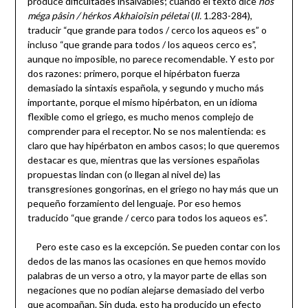
produce dificultades insalvables; cuando el texto dice
hòs
méga pâsin / hérkos Akhaioîsin péletai
(
Il.
1.283-284),
traducir “que grande para todos / cerco los aqueos es” o
incluso “que grande para todos / los aqueos cerco es”,
aunque no imposible, no parece recomendable. Y esto por
dos razones: primero, porque el hipérbaton fuerza
demasiado la sintaxis española, y segundo y mucho más
importante, porque el mismo hipérbaton, en un idioma
flexible como el griego, es mucho menos complejo de
comprender para el receptor. No se nos malentienda: es
claro que hay hipérbaton en ambos casos; lo que queremos
destacar es que, mientras que las versiones españolas
propuestas lindan con (o llegan al nivel de) las
transgresiones gongorinas, en el griego no hay más que un
pequeño forzamiento del lenguaje. Por eso hemos
traducido “que grande / cerco para todos los aqueos es”.
Pero este caso es la excepción. Se pueden contar con los
dedos de las manos las ocasiones en que hemos movido
palabras de un verso a otro, y la mayor parte de ellas son
negaciones que no podían alejarse demasiado del verbo
que acompañan. Sin duda, esto ha producido un efecto