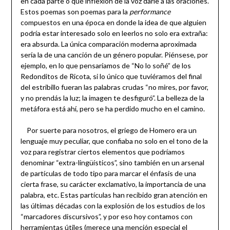
en cada parte o qué inflexión de la voz darle a las oraciones.
Estos poemas son poemas para la
performance
compuestos en una época en donde la idea de que alguien
podría estar interesado solo en leerlos no solo era extraña:
era absurda. La única comparación moderna aproximada
sería la de una canción de un género popular. Piénsese, por
ejemplo, en lo que pensaríamos de “No lo soñé” de los
Redonditos de Ricota, si lo único que tuviéramos del final
del estribillo fueran las palabras crudas “no mires, por favor,
y no prendás la luz; la imagen te desfiguró”. La belleza de la
metáfora está ahí, pero se ha perdido mucho en el camino.
Por suerte para nosotros, el griego de Homero era un
lenguaje muy peculiar, que confiaba no solo en el tono de la
voz para registrar ciertos elementos que podríamos
denominar “extra-lingüísticos”, sino también en un arsenal
de partículas de todo tipo para marcar el énfasis de una
cierta frase, su carácter exclamativo, la importancia de una
palabra, etc. Estas partículas han recibido gran atención en
las últimas décadas con la explosión de los estudios de los
“marcadores discursivos”, y por eso hoy contamos con
herramientas útiles (merece una mención especial el