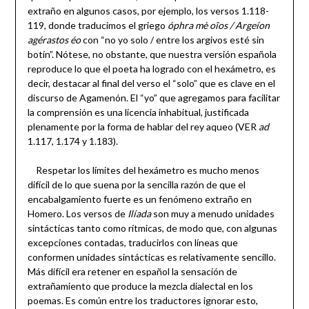
extraño en algunos casos, por ejemplo, los versos 1.118-
119, donde traducimos el griego
óphra mè oîos / Argeíon
agérastos éo
con “no yo solo / entre los argivos esté sin
botín”. Nótese, no obstante, que nuestra versión española
reproduce lo que el poeta ha logrado con el hexámetro, es
decir, destacar al final del verso el “solo” que es clave en el
discurso de Agamenón. El “yo” que agregamos para facilitar
la comprensión es una licencia inhabitual, justificada
plenamente por la forma de hablar del rey aqueo (VER
ad
1.117, 1.174 y 1.183).
Respetar los límites del hexámetro es mucho menos
difícil de lo que suena por la sencilla razón de que el
encabalgamiento fuerte es un fenómeno extraño en
Homero. Los versos de
Ilíada
son muy a menudo unidades
sintácticas tanto como rítmicas, de modo que, con algunas
excepciones contadas, traducirlos con líneas que
conformen unidades sintácticas es relativamente sencillo.
Más difícil era retener en español la sensación de
extrañamiento que produce la mezcla dialectal en los
poemas. Es común entre los traductores ignorar esto,