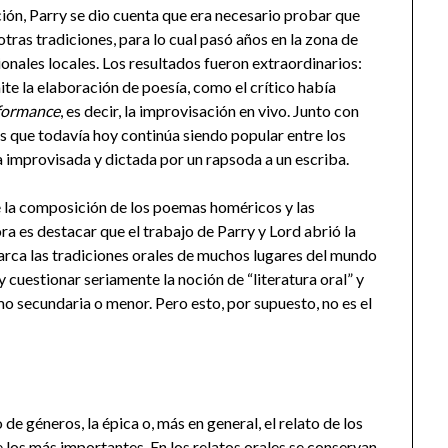
n, Parry se dio cuenta que era necesario probar que
ras tradiciones, para lo cual pasó años en la zona de
onales locales. Los resultados fueron extraordinarios:
te la elaboración de poesía, como el crítico había
formance
, es decir, la improvisación en vivo. Junto con
s que todavía hoy continúa siendo popular entre los
 improvisada y dictada por un rapsoda a un escriba.
la composición de los poemas homéricos y las
ra es destacar que el trabajo de Parry y Lord abrió la
rca las tradiciones orales de muchos lugares del mundo
 cuestionar seriamente la noción de “literatura oral” y
o secundaria o menor. Pero esto, por supuesto, no es el
e géneros, la épica o, más en general, el relato de los
 los más importantes. En los relatos orales se conservan,