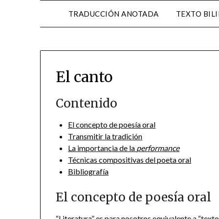
TRADUCCIÓN ANOTADA
TEXTO BIL
El canto
Contenido
El concepto de poesía oral
Transmitir la tradición
La importancia de la
performance
Técnicas compositivas del poeta oral
Bibliografía
El concepto de poesía oral
“Literatura” es para nosotros equivalente a “text