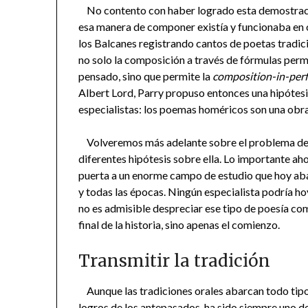
No contento con haber logrado esta demostració
esa manera de componer existía y funcionaba en ot
los Balcanes registrando cantos de poetas tradici
no solo la composición a través de fórmulas permi
pensado, sino que permite la
composition-in-per
Albert Lord, Parry propuso entonces una hipótesi
especialistas: los poemas homéricos son una obra
Volveremos más adelante sobre el problema de 
diferentes hipótesis sobre ella. Lo importante aho
puerta a un enorme campo de estudio que hoy aba
y todas las épocas. Ningún especialista podría hoy
no es admisible despreciar ese tipo de poesía com
final de la historia, sino apenas el comienzo.
Transmitir la tradición
Aunque las tradiciones orales abarcan todo tipo d
logros de los antepasados, ha sido siempre uno de