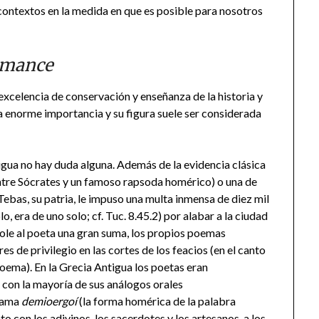
 contextos en la medida en que es posible para nosotros
rmance
excelencia de conservación y enseñanza de la historia y
una enorme importancia y su figura suele ser considerada
gua no hay duda alguna. Además de la evidencia clásica
ntre Sócrates y un famoso rapsoda homérico) o una de
Tebas, su patria, le impuso una multa inmensa de diez mil
o, era de uno solo; cf. Tuc. 8.45.2) por alabar a la ciudad
ole al poeta una gran suma, los propios poemas
 de privilegio en las cortes de los feacios (en el canto
poema). En la Grecia Antigua los poetas eran
 con la mayoría de sus análogos orales
llama
demioergoí
(la forma homérica de la palabra
nto con los adivinos, los sacerdotes y los artesanos, a los