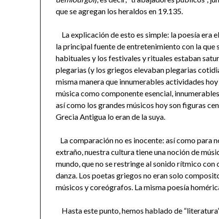
que se agregan los heraldos en 19.135.
La explicación de esto es simple: la poesía era 
la principal fuente de entretenimiento con la que 
habituales y los festivales y rituales estaban sat
plegarias (y los griegos elevaban plegarias cotidi
misma manera que innumerables actividades hoy 
música como componente esencial, innumerables 
así como los grandes músicos hoy son figuras cent
Grecia Antigua lo eran de la suya.
La comparación no es inocente: así como para nos
extraño, nuestra cultura tiene una noción de músic
mundo, que no se restringe al sonido rítmico con o
danza. Los poetas griegos no eran solo composit
músicos y coreógrafos. La misma poesía homérica 
Hasta este punto, hemos hablado de “literatura” 