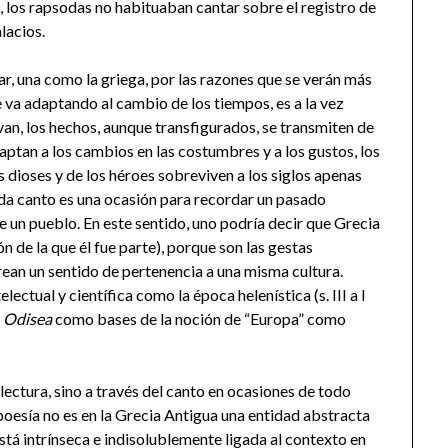
n, los rapsodas no habituaban cantar sobre el registro de
lacios.
ar, una como la griega, por las razones que se verán más
e va adaptando al cambio de los tiempos, es a la vez
n, los hechos, aunque transfigurados, se transmiten de
daptan a los cambios en las costumbres y a los gustos, los
s dioses y de los héroes sobreviven a los siglos apenas
ada canto es una ocasión para recordar un pasado
e un pueblo. En este sentido, uno podría decir que Grecia
ón de la que él fue parte), porque son las gestas
rean un sentido de pertenencia a una misma cultura.
lectual y científica como la época helenística (s. III a I
y
Odisea
como bases de la noción de “Europa” como
lectura, sino a través del canto en ocasiones de todo
a poesía no es en la Grecia Antigua una entidad abstracta
está intrínseca e indisolublemente ligada al contexto en