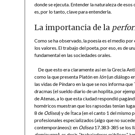
donde se ejecuta. Entender la naturaleza de esos
es, por lo tanto, clave para entenderla.
La importancia de la
perfo
Como se ha observado, la poesía es el medio por 
los valores. El trabajo del poeta, por eso, es de 
fundamental en las sociedades orales.
De que esto era claramente así en la Grecia Anti
como la que presenta Platón en
Ión
(un diálogo e
las vidas de Píndaro en la que se nos informa que 
dracmas (el sueldo diario de un hoplita, por ejempl
de Atenas, a lo que esta ciudad respondió pagánd
homéricos muestran que los rapsodas tenían lugares
8 de
Odisea
) y de Ítaca (en el canto 1 del mismo 
profesionales especializados (algo que no sucede
contemporáneos): en
Odisea
17.383-385 se los 
demiourgoí
), es decir, “trabajadores públicos”, ju