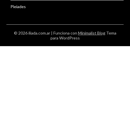
Pleiades
© 2026 iliada.com.ar
| Funciona con
Minimalist Blog
Tema
para WordPress