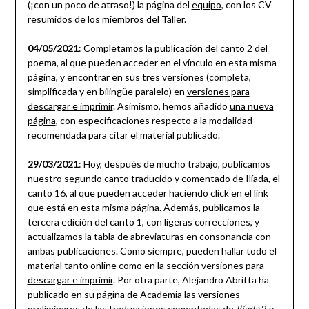
(¡con un poco de atraso!) la página del
equipo
, con los CV
resumidos de los miembros del Taller.
04/05/2021
: Completamos la publicación del canto 2 del
poema, al que pueden acceder en el vínculo en esta misma
página, y encontrar en sus tres versiones (completa,
simplificada y en bilingüe paralelo) en
versiones para
descargar e imprimir
. Asimismo, hemos añadido
una nueva
página
, con especificaciones respecto a la modalidad
recomendada para citar el material publicado.
29/03/2021
: Hoy, después de mucho trabajo, publicamos
nuestro segundo canto traducido y comentado de Ilíada, el
canto 16, al que pueden acceder haciendo click en el link
que está en esta misma página. Además, publicamos la
tercera edición del canto 1, con ligeras correcciones, y
actualizamos
la tabla de abreviaturas
en consonancia con
ambas publicaciones. Como siempre, pueden hallar todo el
material tanto online como en la sección
versiones para
descargar e imprimir
. Por otra parte, Alejandro Abritta ha
publicado en
su página de Academia
las versiones
preliminares de las traducciones comentadas de
Ilíada
2 y