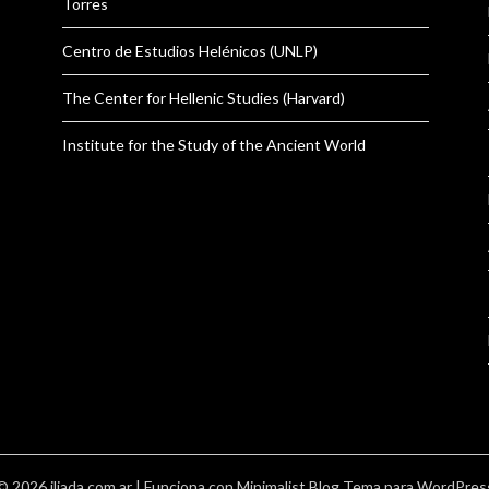
Torres
Centro de Estudios Helénicos (UNLP)
The Center for Hellenic Studies (Harvard)
Institute for the Study of the Ancient World
© 2026 iliada.com.ar
| Funciona con
Minimalist Blog
Tema para WordPres