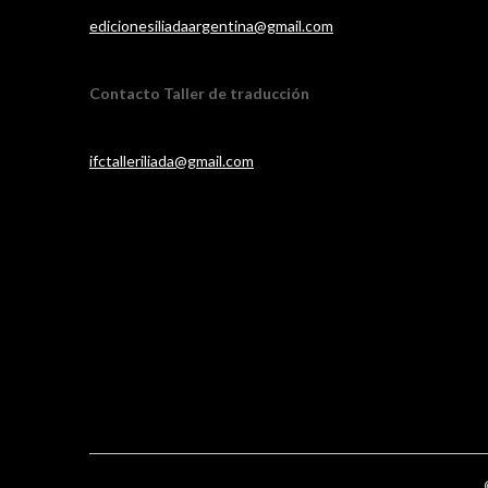
edicionesiliadaargentina@gmail.com
Contacto Taller de traducción
ifctalleriliada@gmail.com