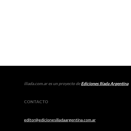
iliada.com.ar es un proyecto de
Ediciones Ilíada Argentina
CONTACTO
editor@edicionesiliadaargentina.com.ar